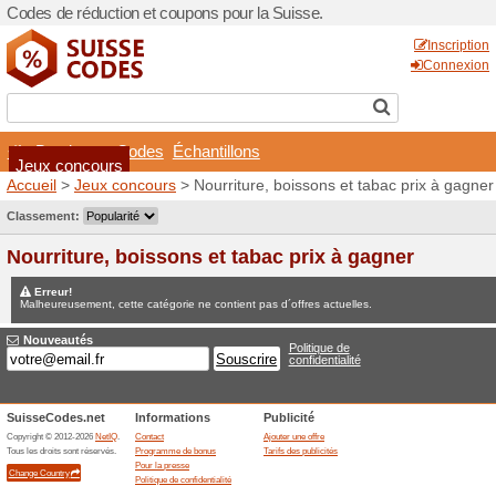
Codes de réduction et coupo
Boutiques
Codes
Éch
Jeux concours
Accueil
>
Jeux concours
> N