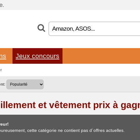
e.
ons
Jeux concours
er
nt:
illement et vêtement prix à gag
eur!
ureusement, cette catégorie ne contient pas d´offres actuelles.