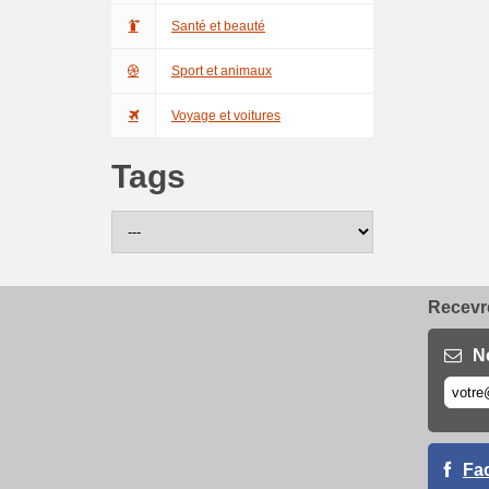
Santé et beauté
Sport et animaux
Voyage et voitures
Tags
Recevre
N
Fa