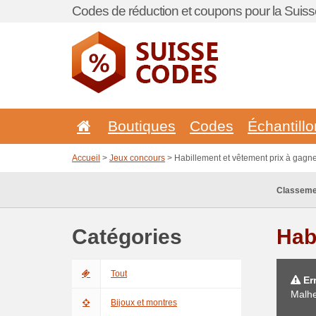
Codes de réduction et coupons pour la Suiss
Boutiques
Codes
Échantill
Accueil
>
Jeux concours
> Habillement et vêtement prix à gagn
Classeme
Catégories
Hab
Tout
Err
Malhe
Bijoux et montres