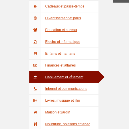
Cadeaux et passe-temps
Divertissement et paris
Education et bureau
Electro et informatique
Enfants et mamans
Finances et affaires
Habillement et vêtement
Internet et communications
Livres, musique et film
Maison et jardin
Nourriture, boissons et tabac