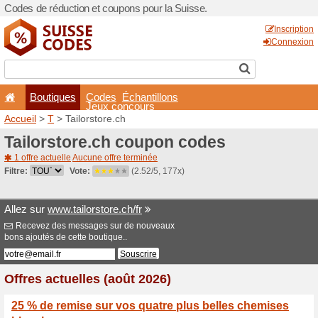
Codes de réduction et coupo
Boutiques
Codes
É
Jeux co
Accueil
>
T
> Tailorstore.ch