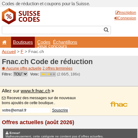
Codes de réduction et coupo
Boutiques
Codes
É
Jeux co
Accueil
>
F
> Fnac.ch