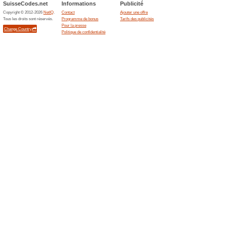
Offres actuelles (ao
Satisfait ou rembours
Nous recommandons
100% a
Avez-vous reçu cet article par
Si cet article vous a été livré 
retiré dans l’un de nos magasi
Vous disposez dun délai de rétr