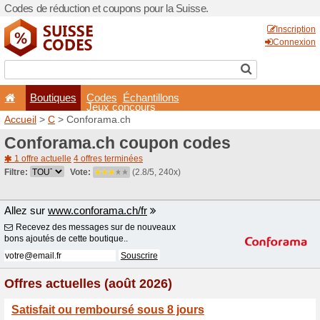
Codes de réduction et coupo
Boutiques
Codes
É
Jeux co
Accueil
>
C
> Conforama.c