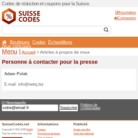
Codes de réduction et coupo
Boutiques
Codes
Éch
Jeux concours
Menu
|
Accueil
> Article