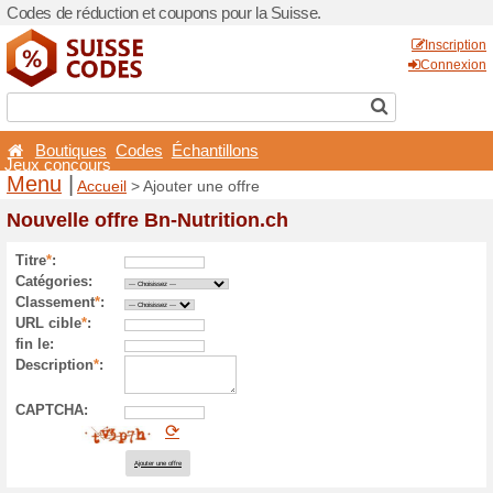
Codes de réduction et coupo
Boutiques
Codes
Éch
Jeux concours
Menu
|
Accueil
> Ajouter 