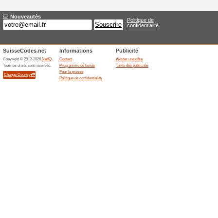
Nouvelle offre Bn-Nu
Titre
*
:
Catégories:
Classement
*
:
URL cible
*
:
fin le:
Description
*
: